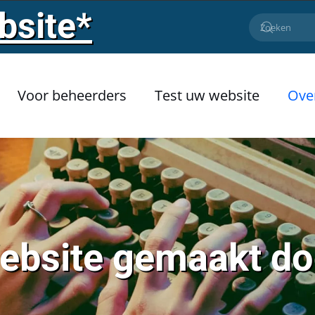
bsite*
Voor beheerders
Test uw website
Ove
ebsite gemaakt do