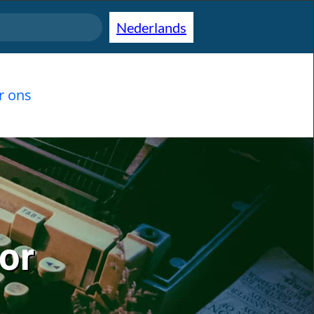
Nederlands
r ons
or